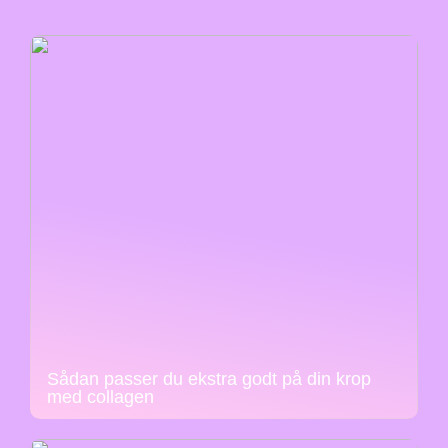
Sådan passer du ekstra godt på din krop
med collagen