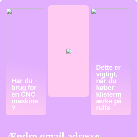
Dette er
vigtigt,
Har du
når du
brug for
køber
en CNC
klisterm
maskine
ærke på
?
rulle
Ændre gmail adresse