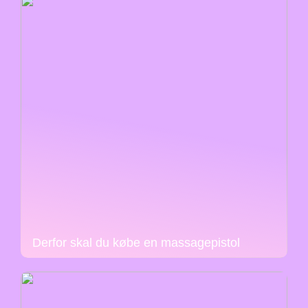
Derfor skal du købe en massagepistol