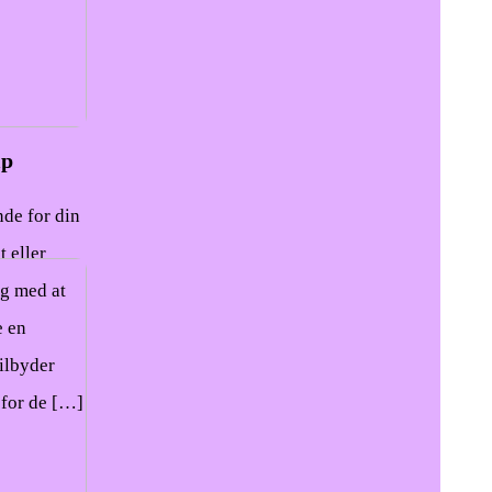
lp
de for din
 eller
ig med at
e en
ilbyder
 for de […]