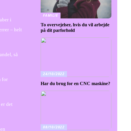
FAMILIE
aber i
To overvejelser, hvis du vil arbejde
rrer – helt
på dit parforhold
andel, så
24/10/2022
 for
Har du brug for en CNC maskine?
 er det
08/10/2022
 en