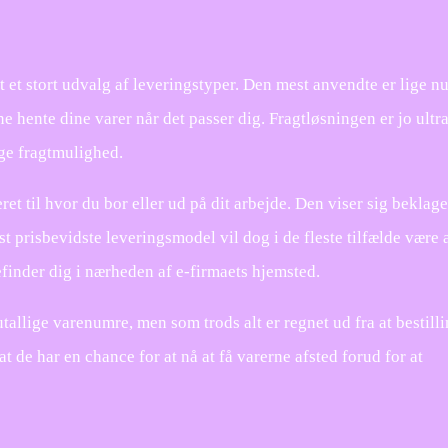
t et stort udvalg af leveringstyper. Den mest anvendte er lige n
e hente dine varer når det passer dig. Fragtløsningen er jo ultr
ge fragtmulighed.
 til hvor du bor eller ud på dit arbejde. Den viser sig beklage
 prisbevidste leveringsmodel vil dog i de fleste tilfælde være a
efinder dig i nærheden af e-firmaets hjemsted.
tallige varenumre, men som trods alt er regnet ud fra at bestill
t de har en chance for at nå at få varerne afsted forud for at