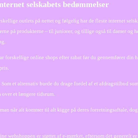
 internet selskabets bedømmelser
skellige outlets på nettet og følgelig har de fleste internet selsk
ne på produkterne – til juniorer, og tillige også til damer og he
ng.
ar forskellige online shops efter rabat før du gennemfører din h
pris.
. Som et alternativ burde du drage fordel af et afdragstilbud som
n over et længere tidsrum.
n man når alt kommer til alt kigge på deres forretningsaftale, dog
ine webshoppen er støttet af e-mærket, eftersom det generelt er