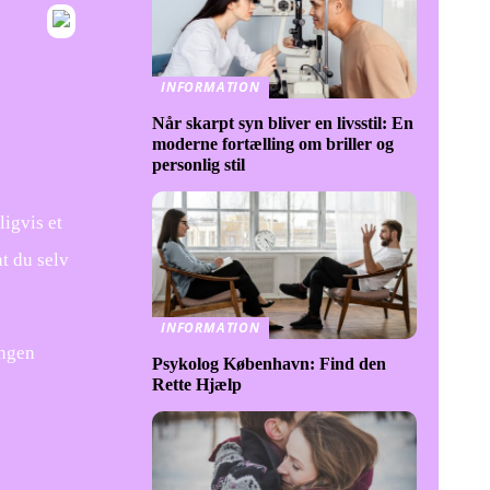
INFORMATION
u
Når skarpt syn bliver en livsstil: En
a
moderne fortælling om briller og
personlig stil
ligvis et
t du selv
INFORMATION
ingen
Psykolog København: Find den
Rette Hjælp