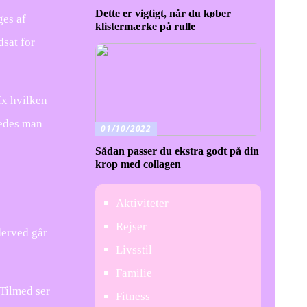
Dette er vigtigt, når du køber
ges af
klistermærke på rulle
dsat for
fx hvilken
ledes man
01/10/2022
Sådan passer du ekstra godt på din
krop med collagen
Aktiviteter
Rejser
derved går
Livsstil
Familie
 Tilmed ser
Fitness