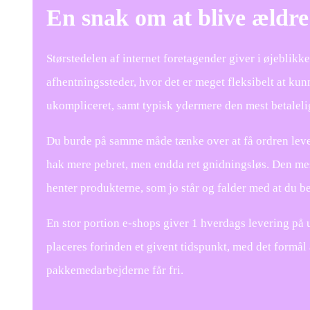
En snak om at blive ældre
Størstedelen af internet foretagender giver i øjeblikke
afhentningssteder, hvor det er meget fleksibelt at kunn
ukompliceret, samt typisk ydermere den mest betaleli
Du burde på samme måde tænke over at få ordren leveret
hak mere pebret, men endda ret gnidningsløs. Den mest
henter produkterne, som jo står og falder med at du b
En stor portion e-shops giver 1 hverdags levering på u
placeres forinden et givent tidspunkt, med det formål a
pakkemedarbejderne får fri.