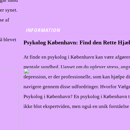
 går hånd
er synet.
se af
INFORMATION
å blevet
Psykolog København: Find den Rette Hjæ
At finde en psykolog i København kan være afgøren
mentale sundhed. Uanset om du oplever stress, angst
depression, er der professionelle, som kan hjælpe d
navigere gennem disse udfordringer. Hvorfor Vælg
Psykolog i København? En psykolog i København t
ikke blot ekspertviden, men også en unik forståelse