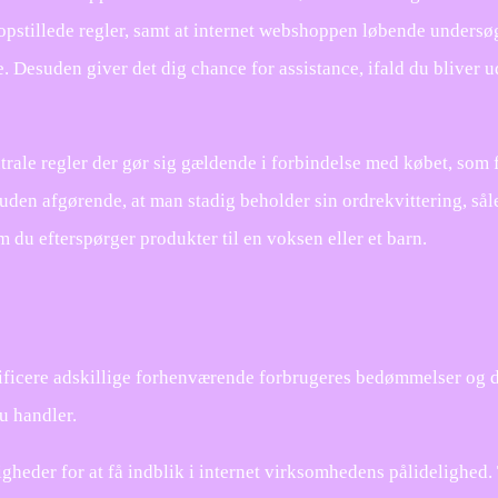
opstillede regler, samt at internet webshoppen løbende undersø
Desuden giver det dig chance for assistance, ifald du bliver u
ntrale regler der gør sig gældende i forbindelse med købet, som 
esuden afgørende, at man stadig beholder sin ordrekvittering, så
m du efterspørger produkter til en voksen eller et barn.
erificere adskillige forhenværende forbrugeres bedømmelser og 
u handler.
eder for at få indblik i internet virksomhedens pålidelighed.