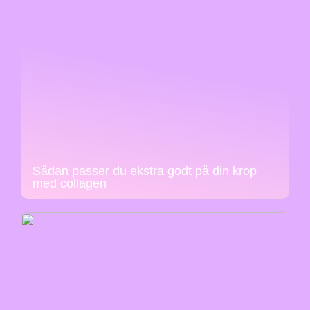
Sådan passer du ekstra godt på din krop
med collagen