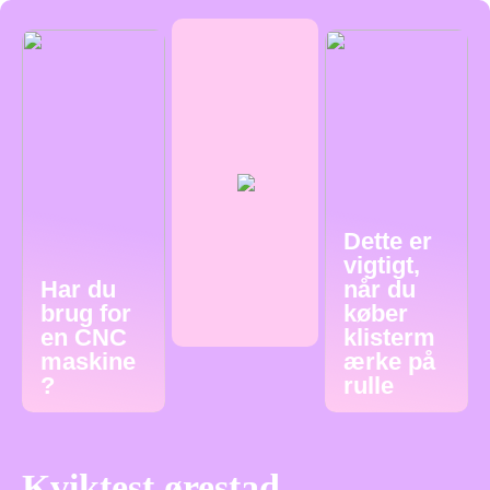
Dette er
vigtigt,
Har du
når du
brug for
køber
en CNC
klisterm
maskine
ærke på
?
rulle
Kviktest ørestad