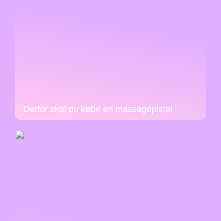
Derfor skal du købe en massagepistol