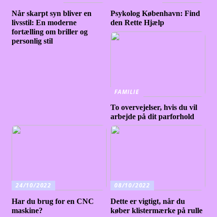
Når skarpt syn bliver en
Psykolog København: Find
livsstil: En moderne
den Rette Hjælp
fortælling om briller og
personlig stil
FAMILIE
To overvejelser, hvis du vil
arbejde på dit parforhold
24/10/2022
08/10/2022
Har du brug for en CNC
Dette er vigtigt, når du
maskine?
køber klistermærke på rulle