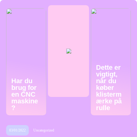
Dette er
vigtigt,
Har du
når du
brug for
køber
en CNC
klisterm
maskine
ærke på
?
rulle
03/01/2022
Uncategorized