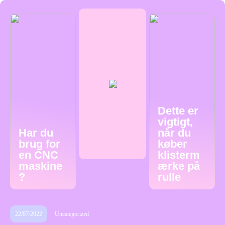
Dette er
vigtigt,
Har du
når du
brug for
køber
en CNC
klisterm
maskine
ærke på
?
rulle
22/07/2022
Uncategorized