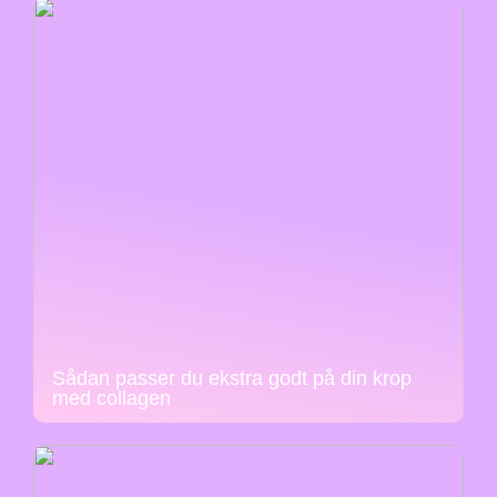
Sådan passer du ekstra godt på din krop
med collagen