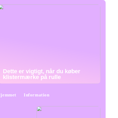
Dette er vigtigt, når du køber
klistermærke på rulle
jemmet
Information