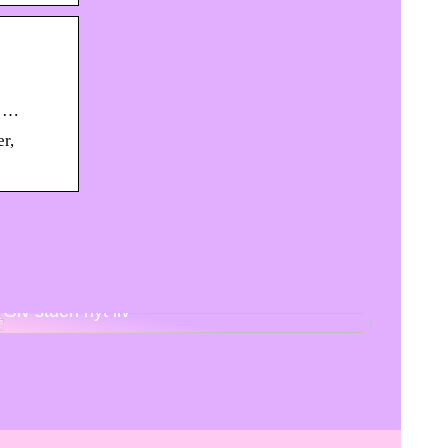
t …
r,
Giv stuen nyt liv