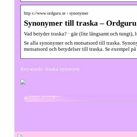
http s://www.ordguru.se › synonymer
Synonymer till traska – Ordguru
Vad betyder traska? · går (lite långsamt och tungt),
Se alla synonymer och motsatsord till traska. Synon
motsatsord och betydelser till traska. Se exempel på
Keywords: traska synonym
Sådan passer du ekstra godt på din krop
med collagen