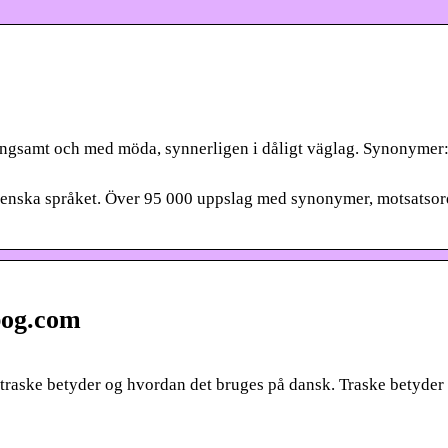
långsamt och med möda, synnerligen i dåligt väglag. Synonymer:
svenska språket. Över 95 000 uppslag med synonymer, motsatsor
bog.com
 traske betyder og hvordan det bruges på dansk. Traske betyder