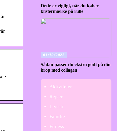
Dette er vigtigt, når du køber
klistermærke på rulle
vår
vår
01/10/2022
Sådan passer du ekstra godt på din
krop med collagen
se ·
Aktiviteter
Rejser
Livsstil
Familie
Fitness