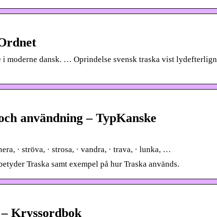
Ordnet
i moderne dansk. … Oprindelse svensk traska vist lydefterlig
 och användning – TypKanske
era, · ströva, · strosa, · vandra, · trava, · lunka, …
 betyder Traska samt exempel på hur Traska används.
 – Kryssordbok