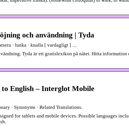
raskat, imperative traska). (somewhat colloquial) to walk, to wan
böjning och användning | Tyda
tsera · lunka · knalla [ vardagligt ] …
ndning. Tyda är ett gratislexikon på nätet. Hitta information
to English – Interglot Mobile
ionary · Synonyms · Related Translations.
designed for tablets and mobile devices. Possible languages incl
sh.