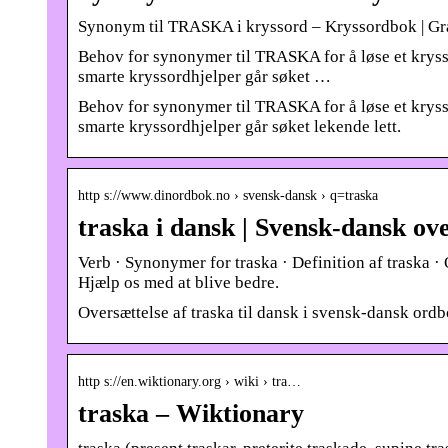
Synonym til TRASKA i kryssord – Kryssordbok | Gr
Behov for synonymer til TRASKA for å løse et krysso
smarte kryssordhjelper går søket …
Behov for synonymer til TRASKA for å løse et krysso
smarte kryssordhjelper går søket lekende lett.
http s://www.dinordbok.no › svensk-dansk › q=traska
traska i dansk | Svensk-dansk ov
Verb · Synonymer for traska · Definition af traska · 
Hjælp os med at blive bedre.
Oversættelse af traska til dansk i svensk-dansk ordbo
http s://en.wiktionary.org › wiki › tra…
traska – Wiktionary