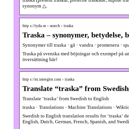
traska (present traskar, preterite traskade, supine t
synonym △.
http s://tyda.se › search › traska
Traska – synonymer, betydelse, 
Synonymer till traska · gå · vandra · promenera · spa
Traska på svenska med böjningar och exempel på anvä
översättning här!
http s://m.interglot.com › traska
Translate “traska” from Swedish 
Translate ‘traska’ from Swedish to English
traska · Translations · Machine Translations · Wikt
Swedish to English translation results for ‘traska’ 
English, Dutch, German, French, Spanish, and Swedi