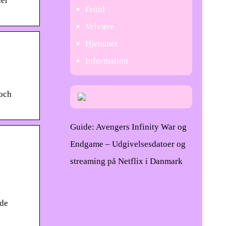
der
Fritid
Velvære
Hjemmet
Information
 och
Guide: Avengers Infinity War og
Endgame – Udgivelsesdatoer og
streaming på Netflix i Danmark
ude