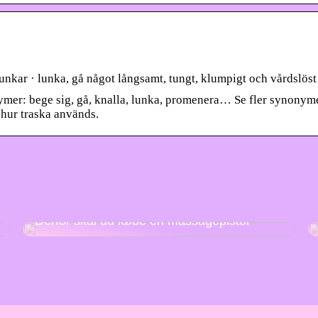
 lunkar · lunka, gå något långsamt, tungt, klumpigt och vårdslös
ymer: bege sig, gå, knalla, lunka, promenera… Se fler synonyme
 hur traska används.
Derfor skal du købe en massagepistol