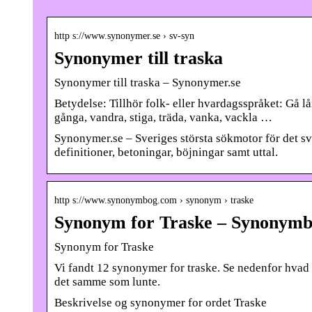
http s://www.synonymer.se › sv-syn
Synonymer till traska
Synonymer till traska – Synonymer.se
Betydelse: Tillhör folk- eller hvardagsspråket: Gå 
gånga, vandra, stiga, träda, vanka, vackla …
Synonymer.se – Sveriges största sökmotor för det 
definitioner, betoningar, böjningar samt uttal.
http s://www.synonymbog.com › synonym › traske
Synonym for Traske – Synonym
Synonym for Traske
Vi fandt 12 synonymer for traske. Se nedenfor hvad
det samme som lunte.
Beskrivelse og synonymer for ordet Traske